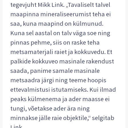
tegevjuht Mikk Link. „Tavaliselt talvel
maapinna mineraliseerumist teha ei
saa, kuna maapind on külmunud.
Kuna sel aastal on talv väga soe ning
pinnas pehme, siis on raske teha
metsamaterjali raiet ja kokkuvedu. Et
palkide kokkuveo masinale rakendust
saada, panime samale masinale
metsaadra järgi ning teeme hoopis
ettevalmistusi istutamiseks. Kui ilmad
peaks külmenema ja ader maasse ei
tungi, võetakse ader ära ning
minnakse jälle raie objektile,“ selgitab
Link.