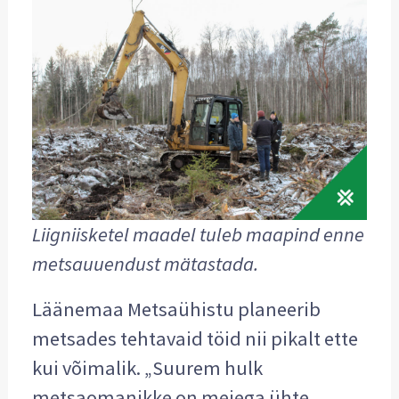
Liigniisketel maadel tuleb maapind enne
metsauuendust mätastada.
Läänemaa Metsaühistu planeerib
metsades tehtavaid töid nii pikalt ette
kui võimalik. „Suurem hulk
metsaomanikke on meiega ühte