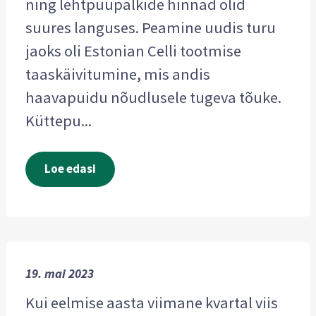
ning lehtpuupalkide hinnad olid
suures languses. Peamine uudis turu
jaoks oli Estonian Celli tootmise
taaskäivitumine, mis andis
haavapuidu nõudlusele tugeva tõuke.
Küttepu...
Loe edasi
19. mai 2023
Kui eelmise aasta viimane kvartal viis