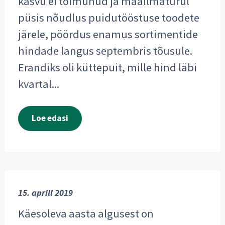
kasvu ei toimunud ja maailmaturul
püsis nõudlus puidutööstuse toodete
järele, pöördus enamus sortimentide
hindade langus septembris tõusule.
Erandiks oli küttepuit, mille hind läbi
kvartal...
Loe edasi
15. aprill 2019
Käesoleva aasta algusest on