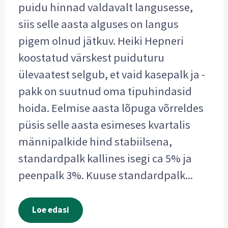
puidu hinnad valdavalt langusesse,
siis selle aasta alguses on langus
pigem olnud jätkuv. Heiki Hepneri
koostatud värskest puiduturu
ülevaatest selgub, et vaid kasepalk ja -
pakk on suutnud oma tipuhindasid
hoida. Eelmise aasta lõpuga võrreldes
püsis selle aasta esimeses kvartalis
männipalkide hind stabiilsena,
standardpalk kallines isegi ca 5% ja
peenpalk 3%. Kuuse standardpalk...
Loe edasi