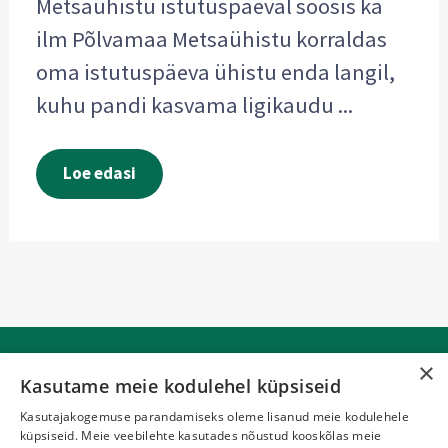
Metsaühistu istutuspäeval soosis ka
ilm Põlvamaa Metsaühistu korraldas
oma istutuspäeva ühistu enda langil,
kuhu pandi kasvama ligikaudu ...
Loe edasi
×
Kasutame meie kodulehel küpsiseid
Kasutajakogemuse parandamiseks oleme lisanud meie kodulehele
küpsiseid. Meie veebilehte kasutades nõustud kooskõlas meie