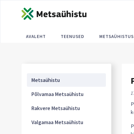
AVALEHT
TEENUSED
METSAÜHISTUS
Metsaühistu
1
Põlvamaa Metsaühistu
P
Rakvere Metsaühistu
k
Valgamaa Metsaühistu
P