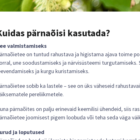
Kuidas pärnaõisi kasutada?
ee valmistamiseks
ärnaõietee on tuntud rahustava ja higistama ajava toime poo
orral, une soodustamiseks ja närvisüsteemi turgutamiseks.
eevendamiseks ja kurgu kuristamiseks.
ärnaõietee sobib ka lastele – see on üks väheseid rahustava
äiksematele pereliikmetele.
una pärnaõites on palju erinevaid keemilisi ühendeid, siis ra
ärnaõietee joomisest pigem loobuda või teha seda väga väi
urud ja loputused