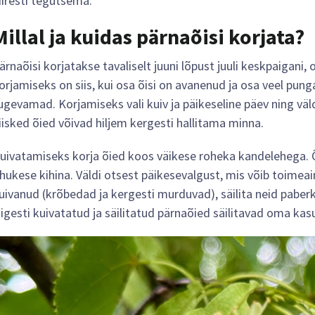
iiresti tegutsema.
Millal ja kuidas pärnaõisi korjata?
ärnaõisi korjatakse tavaliselt juuni lõpust juuli keskpaigani, 
orjamiseks on siis, kui osa õisi on avanenud ja osa veel punga
ugevamad. Korjamiseks vali kuiv ja päikeseline päev ning väl
iisked õied võivad hiljem kergesti hallitama minna.
uivatamiseks korja õied koos väikese roheka kandelehega. Õ
hukese kihina. Väldi otsest päikesevalgust, mis võib toimeai
uivanud (krõbedad ja kergesti murduvad), säilita neid paberk
igesti kuivatatud ja säilitatud pärnaõied säilitavad oma ka