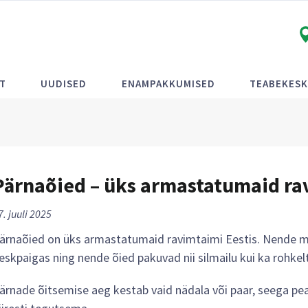
T
UUDISED
ENAMPAKKUMISED
TEABEKES
Pärnaõied – üks armastatumaid ra
7. juuli 2025
ärnaõied on üks armastatumaid ravimtaimi Eestis. Nende mag
eskpaigas ning nende õied pakuvad nii silmailu kui ka rohkel
ärnade õitsemise aeg kestab vaid nädala või paar, seega pe