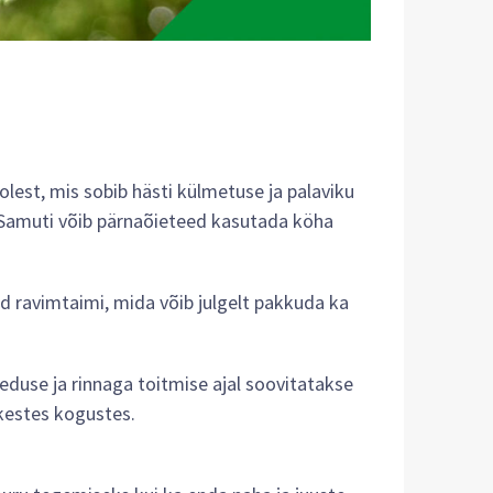
lest, mis sobib hästi külmetuse ja palaviku
 Samuti võib pärnaõieteed kasutada köha
id ravimtaimi, mida võib julgelt pakkuda ka
seduse ja rinnaga toitmise ajal soovitatakse
kestes kogustes.