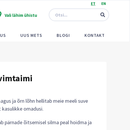
ET
EN
Vali lähim ühistu
KUS
UUS METS
BLOGI
KONTAKT
vimtaimi
us ja õrn lõhn hellitab meie meeli suve
t kasulikke omadusi.
ab pärnade õitsemisel silma peal hoidma ja