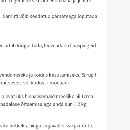
auru tegemiseks kui ka enda naha ja juuste
ul. Samuti võib keedetud pärnateega loputada
ee aitab lõõgastuda, leevendada lihaspingeid
eevendamiseks ja toidus kasutamiseks. Siirupit
 maitsevett või kodust limonaadi.
olevat üks hinnalisemaid meeliike nii tema
inädalase õitsemisajaga anda kuni 12 kg
peatu hetkeks, hinga sügavalt sisse ja mõtle,