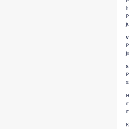
P
h
P
j
V
P
j
S
P
s
H
m
m
K