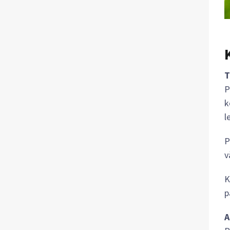
T
P
k
l
P
v
K
p
A