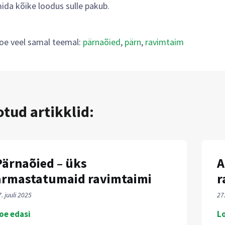
ida kõike loodus sulle pakub.
oe veel samal teemal:
pärnaõied
,
pärn
,
ravimtaim
tud artikklid:
Pärnaõied – üks
A
armastatumaid ravimtaimi
r
. juuli 2025
27
oe edasi
Lo