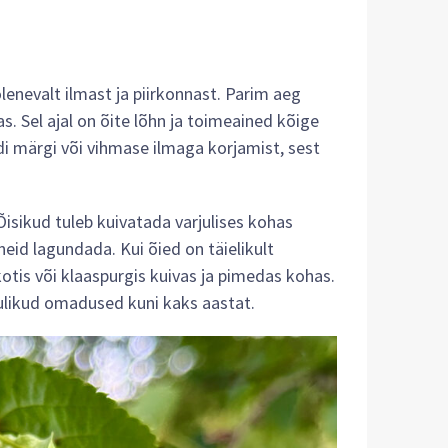
olenevalt ilmast ja piirkonnast. Parim aeg
s. Sel ajal on õite lõhn ja toimeained kõige
di märgi või vihmase ilmaga korjamist, sest
isikud tuleb kuivatada varjulises kohas
neid lagundada. Kui õied on täielikult
otis või klaaspurgis kuivas ja pimedas kohas.
sulikud omadused kuni kaks aastat.