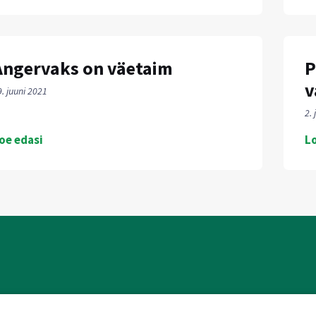
Angervaks on väetaim
P
v
9. juuni 2021
2. 
oe edasi
Lo
VIIMASED UUDISED