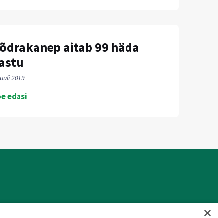
õdrakanep aitab 99 häda
astu
juuli 2019
e edasi
JÄLGI MEID SOTSIAALMEEDIAS
×