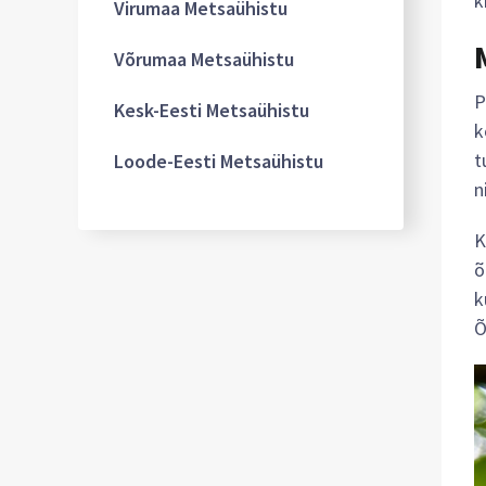
k
Virumaa Metsaühistu
Võrumaa Metsaühistu
P
Kesk-Eesti Metsaühistu
k
t
Loode-Eesti Metsaühistu
n
K
õ
k
Õ