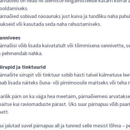
ärnaõied on head nii ülemiste hingamisteede katarri korral 
ooldamiseks.
ärnaõied sobivad näoauruks just kuiva ja tundliku naha puh
uukseid või kasutada seda naha rahustamiseks.
annivees
ärnaõisi võib lisada kuivatatult või tõmmisena vannivette, s
a pehmendab nahka.
iirupid ja tinktuurid
ärnaõite siirupit või tinktuur sobib hästi talvel külmetuse l
aab lisada näiteks õuna- või pirnimoosile maitseks või teha
arilik pärn on ka väga hea meetaim, pärnaõiemesi arvatakse 
aitse kui raviomaduste pärast. Üks suur pärnapuu võib paar
ett.
ui jalutad suvel pärnapuu all ja tunned selle mesist lõhna – 