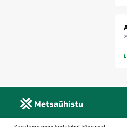
2
L
Keskühistu Eramets TÜ
Kasutame meie kodulehel küpsiseid